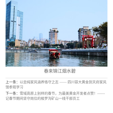
春来锦江烟水碧
上一条：
以忠纯家风涵养恪守之志 —— 四川容大黄金到天府家风
馆参观学习
下一条：
雪域高原上别样的春节，为最美黄金开发者点赞！------
记春节期间坚守岗位的梭罗沟矿山一线干部员工