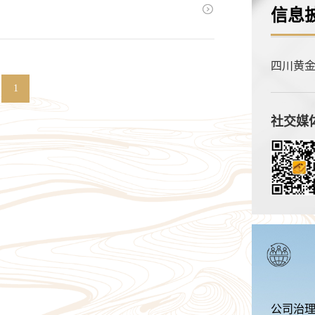

信息
四川黄
书
1
社交媒
公司治