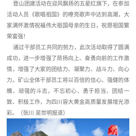
登山团建活动在迎风飘扬的五星红旗下，在参加
活动人员《歌唱祖国》的嘹亮歌声中达到高潮，大
家满怀激情祝福伟大祖国母亲的生日，祝愿祖国繁
荣富强！
通过干部员工共同的努力，此次活动取得了圆满
成功，进一步增强了昂扬向上、奋勇向前的工作激
情，增强了大家的团结力、凝聚力、战斗力、向心
力。矿山全体干部员工将以百倍的信心、强健的体
魄、顽强的斗志，不忘初心、勇于担当、团结一
致、积极工作，为四川容大黄金高质量发展增光添
彩。（张川 吴世明报道）