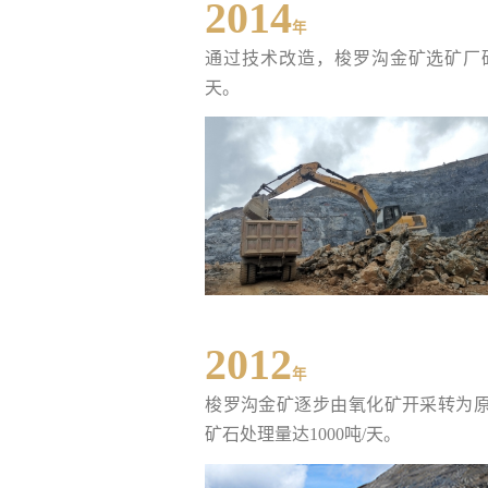
2014
年
通过技术改造，梭罗沟金矿选矿厂矿
天。
2012
年
梭罗沟金矿逐步由氧化矿开采转为
矿石处理量达1000吨/天。