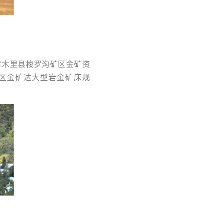
省木里县梭罗沟矿区金矿资
区金矿达大型岩金矿床规