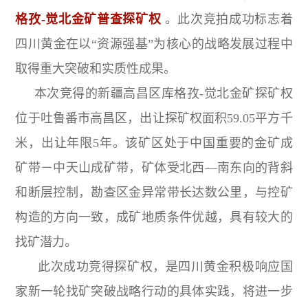
格孜-觉北金矿普查探矿权
。此次竞拍成功标志着
四川黄金在以“资源强基”为核心的战略发展过程中
取得重大突破和实质性成果。
本次竞得的新疆高昌区库格孜-觉北金矿探矿权
位于吐鲁番市高昌区，出让探矿权面积59.05平方千
米，出让年限5年。该矿区处于中国重要的金矿成
矿带－中天山成矿带，矿体受北西—南东向的背斜
和断层控制，勘查区金异常带长达数公里，与控矿
构造的方向一致，成矿地质条件优越，具有较大的
找矿潜力。
此次成功竞得探矿权，是四川黄金积极响应国
家新一轮找矿突破战略行动的具体实践，将进一步