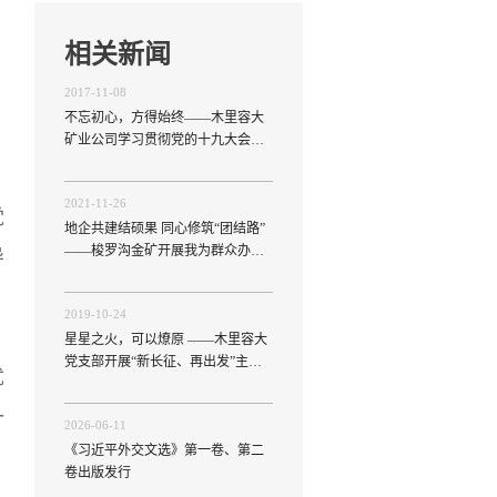
相关新闻
2017-11-08
不忘初心，方得始终——木里容大
矿业公司学习贯彻党的十九大会议
精神
2021-11-26
党
地企共建结硕果 同心修筑“团结路”
——梭罗沟金矿开展我为群众办实
导
事系列活动
2019-10-24
星星之火，可以燎原 ——木里容大
党支部开展“新长征、再出发”主题
优
教育活动
一
2026-06-11
《习近平外交文选》第一卷、第二
卷出版发行