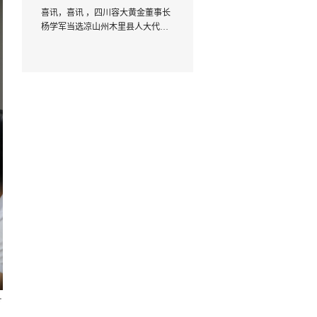
喜讯，喜讯 ，四川容大黄金董事长
杨学军当选凉山州木里县人大代
表！
方