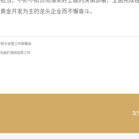
任担当，不折不扣贯彻落实好上级的决策部署，全面完成
以黄金开发为主的龙头企业而不懈奋斗。
干部大会暨工作部署会
沟金矿调研​指导工作
友