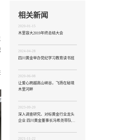
相关新闻
2020-01-15
木里容大2019年终总结大会
主
纪
2024-04-28
四川黄金举办党纪学习教育读书班
进
2020-06-08
让爱心跨越高山峡谷，飞扬在秘境
木里河畔
2023-09-20
深入调查研究、对标黄金行业龙头
企业 四川黄金董事长冯希尧带队赴
吉林长春、山东烟台 威海等地调研
交流
2021-11-22