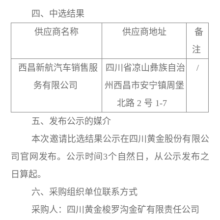
四、中选结果
供应商名称
供应商地址
备
注
西昌新航汽车销售服
四川省凉山彝族自治
/
务有限公司
州西昌市安宁镇周堡
北路
2
号
1-7
五、发布公示的媒介
本次邀请比选结果公示在四川黄金股份有限公
司官网发布。公示时间3个自然日，从公示发布之
日算起。
六、采购组织单位联系方式
采购人：四川黄金梭罗沟金矿有限责任公司