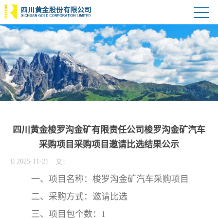
四川黄金梭罗沟金矿有限责任公司梭罗沟金矿汽车
采购项目采购项目邀请比选结果公示

2025-11-21
文：
一、项目名称：梭罗沟金矿汽车采购项目
二、采购方式：邀请比选
三、项目包个数：1